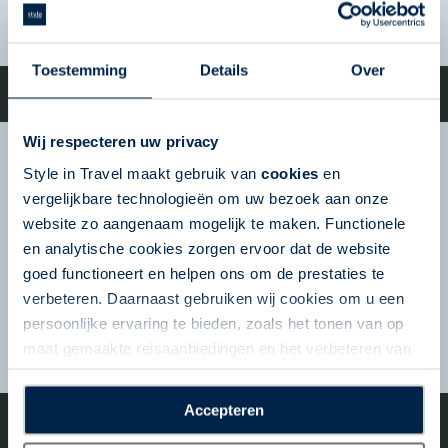
VERSTUUR
Toestemming
Details
Over
©2023 Go Amerika - All Rights Reserved | De specialist op het
gebied van fly-drives en roadtrips door de USA!
Wij respecteren uw privacy
Nieuwsbrief
Style in Travel maakt gebruik van
cookies
en
Schrijf u in voor de nieuwsbrief en ontvang tips
vergelijkbare technologieën om uw bezoek aan onze
en reisinspiratie voor uw volgende reis!
website zo aangenaam mogelijk te maken. Functionele
en analytische cookies zorgen ervoor dat de website
Volg ons op Social Media
goed functioneert en helpen ons om de prestaties te
verbeteren. Daarnaast gebruiken wij cookies om u een
persoonlijke ervaring te bieden, zoals het tonen van op
VERSTUUR
maat gemaakte reisaanbiedingen en het verbeteren van
de interactie met o.a. social media. Door op
“Accepteren” te klikken geeft u toestemming voor het
Accepteren
©2023 Go Amerika - All Rights Reserved | De specialist op het
plaatsen van alle hierboven beschreven cookies en
gebied van fly-drives en roadtrips door de USA!