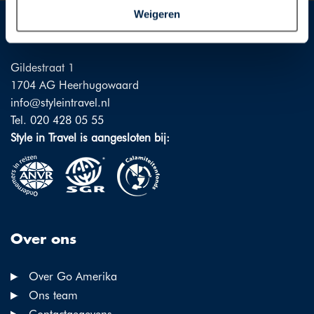
technologieën, waarmee persoonlijke gegevens kunnen
Weigeren
worden verzameld. Indien u kiest voor “Weigeren”
Style in Travel
plaatsen wij enkel functionele cookies, en zal er geen
sprake zijn van gepersonaliseerde content.
Gildestraat 1
1704 AG Heerhugowaard
info@styleintravel.nl
Tel. 020 428 05 55
Style in Travel is aangesloten bij:
Over ons
Over Go Amerika
Ons team