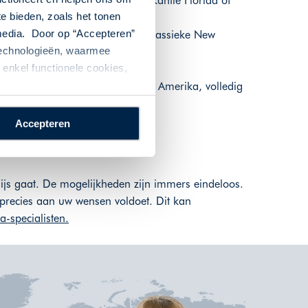
luit uw reis af met een strandvakantie Florida of
te bieden, zoals het tonen
h.
 media. Door op “Accepteren”
. In New England vindt u het klassieke New
 technologieën, waarmee
tuur.
enkel functionele cookies,
het samenstellen van uw fly-drive Amerika, volledig
Accepteren
 ijs gaat. De mogelijkheden zijn immers eindeloos.
 precies aan uw wensen voldoet. Dit kan
-specialisten.