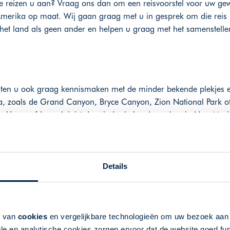
e reizen u aan? Vraag ons dan om een reisvoorstel voor uw gew
Amerika op maat. Wij gaan graag met u in gesprek om die reis 
et land als geen ander en helpen u graag met het samenstellen
laten u ook graag kennismaken met de minder bekende plekjes
, zoals de Grand Canyon, Bryce Canyon, Zion National Park of 
Las Vegas of bezoek juist de minder bekende parken in New Mexi
Washington vol onbekende verrassingen. Het zijn staten vol afwiss
 National Park. Geniet van het uitzicht langs de Oregon Coas
ins States, zoals Montana, Wyoming en South Dakota: Uitgestrek
Details
rlijke natuur van Yellowstone National Park.
 in steden zoals Austin en Dallas. Dit is de staat met de uitge
stellen voor bezoekers.
k van
cookies
en vergelijkbare technologieën om uw bezoek aa
ksteden kiest u voor een flydrive door het Diepe Zuiden. In de
le en analytische cookies zorgen ervoor dat de website goed fu