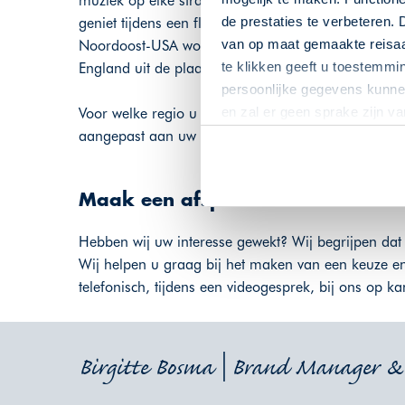
muziek op elke straathoek, terwijl in de oude plant
de prestaties te verbeteren. 
geniet tijdens een flydrive Florida van de witte 
van op maat gemaakte reisaan
Noordoost-USA wordt gedomineerd door de grote s
te klikken geeft u toestemmi
England uit de plaatjesboeken. Kleine dorpjes geb
persoonlijke gegevens kunnen
en zal er geen sprake zijn v
Voor welke regio u ook kiest tijdens uw vakantie Am
aangepast aan uw wensen.
Maak een afspraak
Hebben wij uw interesse gewekt? Wij begrijpen dat 
Wij helpen u graag bij het maken van een keuze en
telefonisch, tijdens een videogesprek, bij ons op ka
Birgitte Bosma | Brand Manager & 