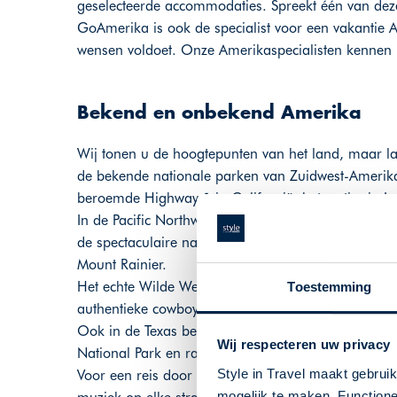
geselecteerde accommodaties. Spreekt één van dez
GoAmerika is ook de specialist voor een vakantie 
wensen voldoet. Onze Amerikaspecialisten kennen h
Bekend en onbekend Amerika
Wij tonen u de hoogtepunten van het land, maar 
de bekende nationale parken van Zuidwest-Amerika
beroemde Highway 1 in Californië, het vertier in 
In de Pacific Northwest zitten de staten Oregon en 
de spectaculaire natuur rondom Bend of in Olympic
Mount Rainier.
Het echte Wilde Westen vindt u in de Rocky Mounta
Toestemming
authentieke cowboystadjes en natuurlijk de uitzonde
Ook in de Texas bepalen de cowboys het straatbeeld
Wij respecteren uw privacy
National Park en ranches, die ook hun deuren open
Style in Travel maakt gebrui
Voor een reis door de geschiedenis en langs muzie
mogelijk te maken. Functione