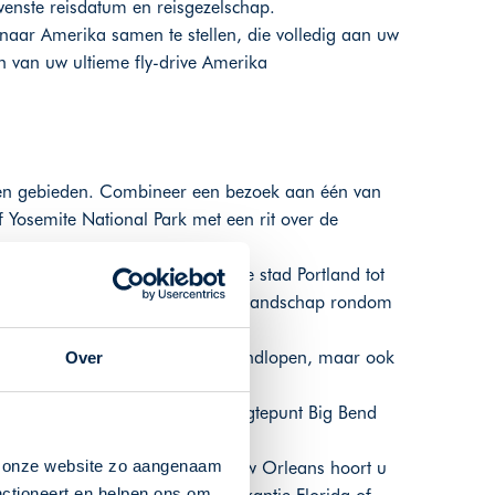
enste reisdatum en reisgezelschap.
naar Amerika samen te stellen, die volledig aan uw
 van uw ultieme fly-drive Amerika
 en gebieden. Combineer een bezoek aan één van
Yosemite National Park met een rit over de
co.
eling, van de gezelligheid in de stad Portland tot
t of wandel door het vulkanische landschap rondom
te prairies, waar buffels vrij rondlopen, maar ook
Over
strekte landschappen met als hoogtepunt Big Bend
n onze website zo aangenaam
 steden Nashville, Memphis en New Orleans hoort u
nctioneert en helpen ons om