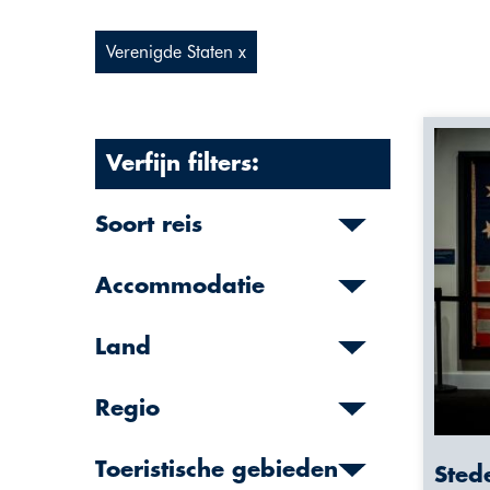
Verenigde Staten x
Verfijn filters:
Soort reis
Accommodatie
Land
Regio
Toeristische gebieden
Sted