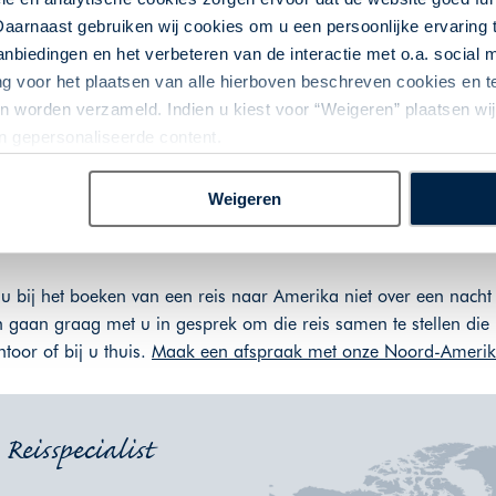
agehuizen langs de Mississippi de geschiedenis tot leven komt. S
Daarnaast gebruiken wij cookies om u een persoonlijke ervaring 
stranden, de themaparken in Orlando en het mondaine Miami Beac
biedingen en het verbeteren van de interactie met o.a. social
teden zoals New York, Philadelphia, Washington DC en Chicago
ng voor het plaatsen van alle hierboven beschreven cookies en
ouwd rond een wit kerkje, omringd door een prachtige groene na
 worden verzameld. Indien u kiest voor “Weigeren” plaatsen wij 
an gepersonaliseerde content.
erika. GoAmerika is thuis in alle regio's en helpt u graag met 
Weigeren
u bij het boeken van een reis naar Amerika niet over een nacht
 gaan graag met u in gesprek om die reis samen te stellen die
ntoor of bij u thuis.
Maak een afspraak met onze Noord-Amerika
Reisspecialist