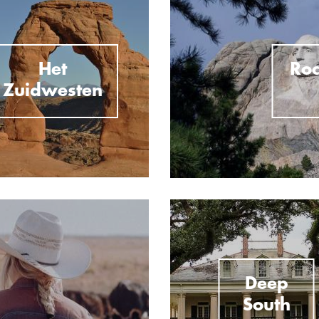
Het
Roc
Zuidwesten
Deep
South