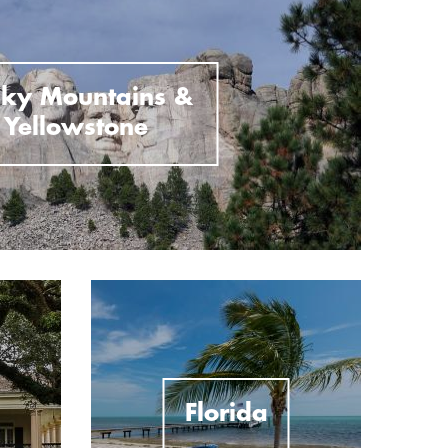
ky Mountains &
Yellowstone
Florida