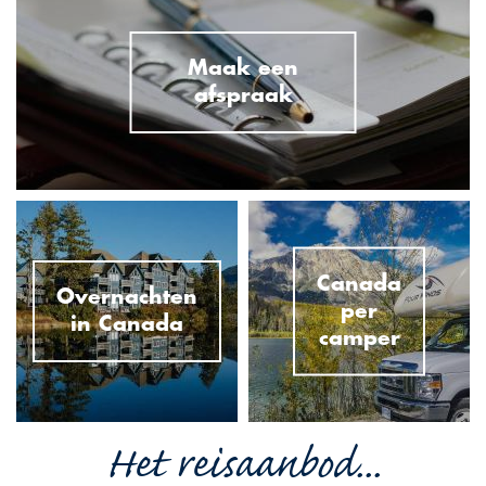
Maak een
afspraak
Canada
Overnachten
per
in Canada
camper
Het reisaanbod...