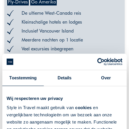
Fly-Drives
Go Amerika
De ultieme West-Canada reis
Kleinschalige hotels en lodges
Inclusief Vancouver Island
Meerdere nachten op 1 locatie
Veel excursies inbegrepen
De getoonde prijs is ter indicatie. Deze is afhankelijk van
vertrekdata en uw wensen. Klik op "meer info" voor een
uitgebreider overzicht van indicatieprijzen, of neem contact met
ons op.
Toestemming
Details
Over
VANAF 4499,-
MEER INFO
Wij respecteren uw privacy
Style in Travel maakt gebruik van
cookies
en
vergelijkbare technologieën om uw bezoek aan onze
website zo aangenaam mogelijk te maken. Functionele