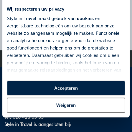
Wij respecteren uw privacy
Volg ons op Social Media
Style in Travel maakt gebruik van
cookies
en
vergelijkbare technologieën om uw bezoek aan onze
VERSTUUR
website zo aangenaam mogelijk te maken. Functionele
en analytische cookies zorgen ervoor dat de website
goed functioneert en helpen ons om de prestaties te
verbeteren. Daarnaast gebruiken wij cookies om u een
©2023 Go Amerika - All Rights Reserved | De specialist op het
gebied van fly-drives en roadtrips door de USA!
persoonlijke ervaring te bieden, zoals het tonen van op
maat gemaakte reisaanbiedingen en het verbeteren van
de interactie met o.a. social media. Door op
Style in Travel
“Accepteren” te klikken geeft u toestemming voor het
Accepteren
plaatsen van alle hierboven beschreven cookies en
Gildestraat 1
technologieën, waarmee persoonlijke gegevens kunnen
1704 AG Heerhugowaard
Weigeren
worden verzameld. Indien u kiest voor “Weigeren”
info@styleintravel.nl
plaatsen wij enkel functionele cookies, en zal er geen
Tel. 020 428 05 55
sprake zijn van gepersonaliseerde content.
Style in Travel is aangesloten bij: