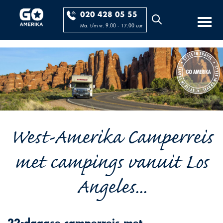
020 428 05 55
Ma. t/m vr. 9.00 - 17.00 uur
West-Amerika Camperreis
met campings vanuit Los
Angeles...