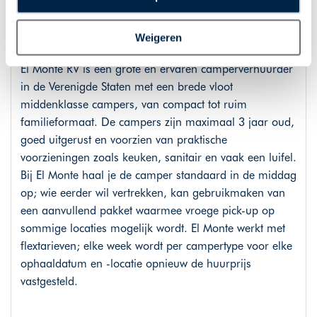
plaatsen van alle hierboven beschreven cookies en
technologieën, waarmee persoonlijke gegevens kunnen
El Monte Camperhuur
Weigeren
worden verzameld. Indien u kiest voor “Weigeren”
plaatsen wij enkel functionele cookies, en zal er geen
El Monte RV is een grote en ervaren camperverhuurder
sprake zijn van gepersonaliseerde content.
in de Verenigde Staten met een brede vloot
middenklasse campers, van compact tot ruim
familieformaat. De campers zijn maximaal 3 jaar oud,
goed uitgerust en voorzien van praktische
voorzieningen zoals keuken, sanitair en vaak een luifel.
Bij El Monte haal je de camper standaard in de middag
op; wie eerder wil vertrekken, kan gebruikmaken van
een aanvullend pakket waarmee vroege pick-up op
sommige locaties mogelijk wordt. El Monte werkt met
flextarieven; elke week wordt per campertype voor elke
ophaaldatum en -locatie opnieuw de huurprijs
vastgesteld.