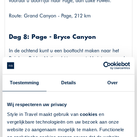
voordat u doorrijdt naar Page, aan Lake Powell.
Route: Grand Canyon - Page, 212 km
Dag 8: Page - Bryce Canyon
In de ochtend kunt u een boottocht maken naar het
Rainbow Bridge National Monument. U ziet een van de
grootste natuurlijke bruggen ter wereld en hoort ook
meer over de betekenis van het omringende land voor
de Navajo, Hopi en andere indianenvolken. In de
Toestemming
Details
Over
middag rijdt u naar het volgende hoogtepunt, Bryce
Canyon.
Wij respecteren uw privacy
Route: Page - Bryce Canyon, 242 km
Style in Travel maakt gebruik van
cookies
en
vergelijkbare technologieën om uw bezoek aan onze
website zo aangenaam mogelijk te maken. Functionele
Dag 9: Bryce Canyon