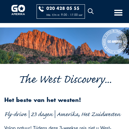
020 428 05 55
Ma. t/m vr. 9.00 - 17.00 uur
The West Discovery...
Het beste van het westen!
Fly-drive | 23 dagen | Amerika, Het Zuidwesten
Volop natuur! Tijdens deze 3-weekse reis ziet u West-