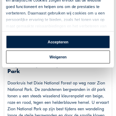
en analytische cookies zorgen ervoor dat de website
goed functioneert en helpen ons om de prestaties te
Duizenden jaren erosie van het kalksteen zorgen voor
verbeteren. Daarnaast gebruiken wij cookies om u een
het ontstaan van de duizenden bijzondere
persoonlijke ervaring te bieden, zoals het tonen van op
steenformaties van het Bryce Canyon National Park.
maat gemaakte reisaanbiedingen en het verbeteren van
Geniet van het uitzicht over het natuurlijke amfitheater
de interactie met o.a. social media. Door op
en wandel er door het kleurrijke doolhof van bogen en
“Accepteren” te klikken geeft u toestemming voor het
andere bizarre vormen, die ´hoodoos´ worden
Accepteren
plaatsen van alle hierboven beschreven cookies en
genoemd.
technologieën, waarmee persoonlijke gegevens kunnen
Weigeren
worden verzameld. Indien u kiest voor “Weigeren”
Dag 10: Bryce Canyon - Zion National
plaatsen wij enkel functionele cookies, en zal er geen
Park
sprake zijn van gepersonaliseerde content.
Doorkruis het Dixie National Forest op weg naar Zion
National Park. De zandstenen bergwanden in dit park
tonen u een steeds wisselend kleurenpalet van beige,
roze en rood, tegen een helderblauwe hemel. U ervaart
Zion National Park op zijn best tijdens een wandeling
langs de steile bergwanden en door de smalle kloven