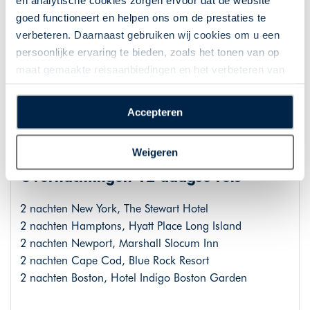
en analytische cookies zorgen ervoor dat de website
Dag 11: Boston - Amsterdam
goed functioneert en helpen ons om de prestaties te
U gaat op eigen gelegenheid naar de luchthaven voor
verbeteren. Daarnaast gebruiken wij cookies om u een
de terugvlucht naar Amsterdam.
persoonlijke ervaring te bieden, zoals het tonen van op
maat gemaakte reisaanbiedingen en het verbeteren van
de interactie met o.a. social media. Door op
Dag 12: Aankomst in Amsterdam
“Accepteren” te klikken geeft u toestemming voor het
Accepteren
plaatsen van alle hierboven beschreven cookies en
Aankomst in Amsterdam, waar de reis eindigt.
technologieën, waarmee persoonlijke gegevens kunnen
Weigeren
worden verzameld. Indien u kiest voor “Weigeren”
plaatsen wij enkel functionele cookies, en zal er geen
Overnachtingen 12-daagse reis
sprake zijn van gepersonaliseerde content.
2 nachten New York, The Stewart Hotel
2 nachten Hamptons, Hyatt Place Long Island
2 nachten Newport, Marshall Slocum Inn
2 nachten Cape Cod, Blue Rock Resort
2 nachten Boston, Hotel Indigo Boston Garden