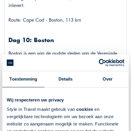
inlevert.
Route: Cape Cod - Boston, 113 km
Dag 10: Boston
Boston is een van de oudste steden van de Verenigde
Staten en zit vol historie. De stad is echter ook met zijn
tijd meegegaan en wordt nu gezien als een van de
meest innovatieve steden ter wereld. U vindt er dan ook
Toestemming
Details
Over
oude keienstraten en oude monumenten naast
ultramoderne wolkenkrabbers. Vandaag kunt u de hele
dag op verkenningstocht door deze unieke stad.
Wij respecteren uw privacy
Wandel over de Freedom Trail, bezoek het Institute of
Style in Travel maakt gebruik van
cookies
en
Comtemporary Art of ga winkelen in Back Bay
vergelijkbare technologieën om uw bezoek aan onze
website zo aangenaam mogelijk te maken. Functionele