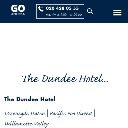
020 428 05 55
Ma. t/m vr. 9.00 - 17.00 uur
The Dundee Hotel...
The Dundee Hotel
Verenigde Staten | Pacific Northwest |
Willamette Valley