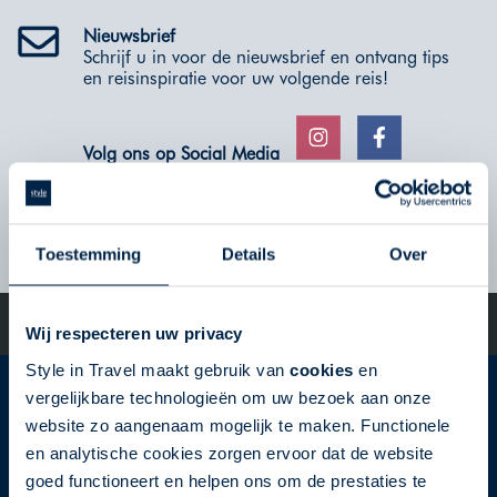
Nieuwsbrief
Schrijf u in voor de nieuwsbrief en ontvang tips
en reisinspiratie voor uw volgende reis!
Volg ons op Social Media
VERSTUUR
Toestemming
Details
Over
©2023 Go Amerika - All Rights Reserved | De specialist op het
Wij respecteren uw privacy
gebied van fly-drives en roadtrips door de USA!
Style in Travel maakt gebruik van
cookies
en
Style in Travel
vergelijkbare technologieën om uw bezoek aan onze
website zo aangenaam mogelijk te maken. Functionele
en analytische cookies zorgen ervoor dat de website
Gildestraat 1
goed functioneert en helpen ons om de prestaties te
1704 AG Heerhugowaard