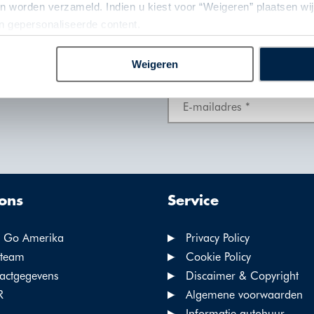
 worden verzameld. Indien u kiest voor “Weigeren” plaatsen wij 
an gepersonaliseerde content.
Weigeren
tips en reisinspiratie voor
ons
Service
 Go Amerika
Privacy Policy
team
Cookie Policy
actgegevens
Discaimer & Copyright
R
Algemene voorwaarden
Informatie autohuur