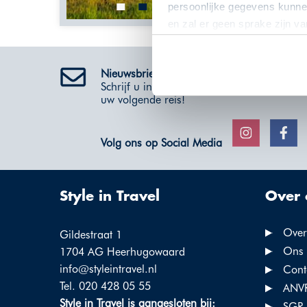
persoonlijke gegevens kunnen
en zal er geen sprake zijn v
Nieuwsbrief
Schrijf u in voor de nieuwsbrief en ontvang 
uw volgende reis!
Volg ons op Social Media
Style in Travel
Over 
Over
Gildestraat 1
Ons 
1704 AG Heerhugowaard
info@styleintravel.nl
Cont
Tel. 020 428 05 55
ANV
Style in Travel is aangesloten bij:
SGR