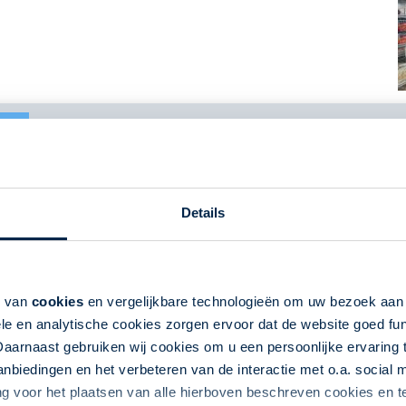
Rocky Mountain Essentials
De hoogtepunten van de Rocky Mountain States
Details
Wild West USA
Zie Mount Rushmore
Ontdek Yellowstone National Park
Eenvoudig te verlengen
k van
cookies
en vergelijkbare technologieën om uw bezoek aa
le en analytische cookies zorgen ervoor dat de website goed fu
Daarnaast gebruiken wij cookies om u een persoonlijke ervaring 
biedingen en het verbeteren van de interactie met o.a. social
ng voor het plaatsen van alle hierboven beschreven cookies en