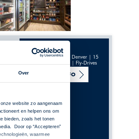
Verenigde Staten | Denver | 15
nachten of langer | Fly-Drives
Over
MEER INFO
n onze website zo aangenaam
nctioneert en helpen ons om
te bieden, zoals het tonen
 media. Door op “Accepteren”
 technologieën, waarmee