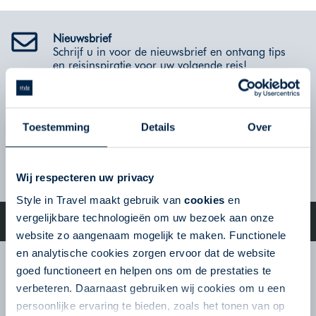
Nieuwsbrief
Schrijf u in voor de nieuwsbrief en ontvang tips
en reisinspiratie voor uw volgende reis!
Volg ons op Social Media
Toestemming
Details
Over
VERSTUUR
Wij respecteren uw privacy
Style in Travel maakt gebruik van
cookies
en
©2023 Go Amerika - All Rights Reserved | De specialist op het
vergelijkbare technologieën om uw bezoek aan onze
gebied van fly-drives en roadtrips door de USA!
website zo aangenaam mogelijk te maken. Functionele
en analytische cookies zorgen ervoor dat de website
Nieuwsbrief
goed functioneert en helpen ons om de prestaties te
Schrijf u in voor de nieuwsbrief en ontvang tips
verbeteren. Daarnaast gebruiken wij cookies om u een
en reisinspiratie voor uw volgende reis!
persoonlijke ervaring te bieden, zoals het tonen van op