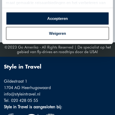
maat gemaakte reisaanbiedingen en het verbeteren van
de interactie met o.a. social media. Door op
Volg ons op Social Media
“Accepteren” te klikken geeft u toestemming voor het
Accepteren
plaatsen van alle hierboven beschreven cookies en
VERSTUUR
technologieën, waarmee persoonlijke gegevens kunnen
Weigeren
worden verzameld. Indien u kiest voor “Weigeren”
plaatsen wij enkel functionele cookies, en zal er geen
©2023 Go Amerika - All Rights Reserved | De specialist op het
sprake zijn van gepersonaliseerde content.
gebied van fly-drives en roadtrips door de USA!
Style in Travel
Gildestraat 1
1704 AG Heerhugowaard
info@styleintravel.nl
Tel. 020 428 05 55
Style in Travel is aangesloten bij: