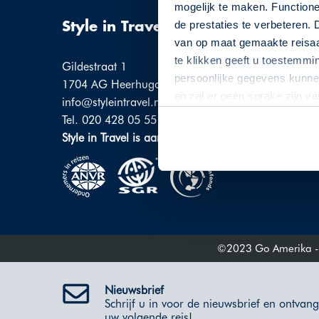
mogelijk te maken. Functione
de prestaties te verbeteren. 
Style in Travel
Over 
van op maat gemaakte reisaan
te klikken geeft u toestemmi
Over
Gildestraat 1
persoonlijke gegevens kunnen
Ons 
1704 AG Heerhugowaard
en zal er geen sprake zijn v
info@styleintravel.nl
Cont
Tel. 020 428 05 55
ANV
Style in Travel is aangesloten bij:
SGR
Cala
©2023 Go Amerika - Al
Nieuwsbrief
Schrijf u in voor de nieuwsbrief en ontvang 
uw volgende reis!