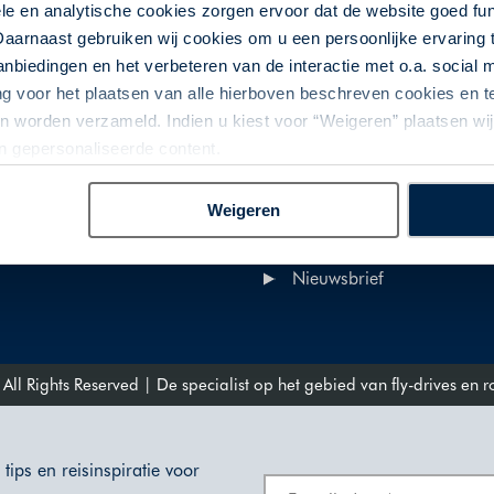
le en analytische cookies zorgen ervoor dat de website goed fu
Daarnaast gebruiken wij cookies om u een persoonlijke ervaring 
ons
Service
biedingen en het verbeteren van de interactie met o.a. social
ng voor het plaatsen van alle hierboven beschreven cookies en
 Go Amerika
Privacy Policy
 worden verzameld. Indien u kiest voor “Weigeren” plaatsen wij 
team
Cookie Policy
an gepersonaliseerde content.
actgegevens
Discaimer & Copyright
R
Algemene voorwaarden
Weigeren
Informatie autohuur
miteitenfonds
Maatwerk aanvraag
Nieuwsbrief
l Rights Reserved | De specialist op het gebied van fly-drives en 
tips en reisinspiratie voor