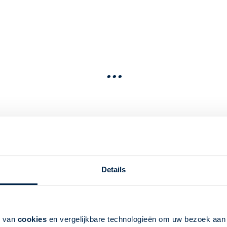
...
tips en reisinspiratie voor
Details
k van
cookies
en vergelijkbare technologieën om uw bezoek aa